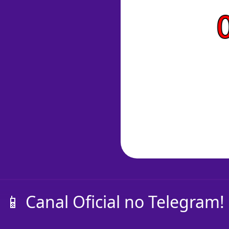
📱 Canal Oficial no Telegram!