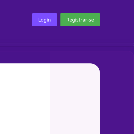
Login
Registrar-se