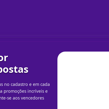
or
postas
us no cadastro e em cada
a promoções incríveis e
unte-se aos vencedores