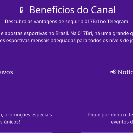
📱 Benefícios do Canal
Descubra as vantagens de seguir a 017Brl no Telegram
e e apostas esportivas no Brasil. Na 017Brl, há uma grande
s esportivas mensais adequadas para todos os níveis de j
sivos
📢 Notí
m, promoções especiais
Fique por dentro d
s únicos!
eventos d