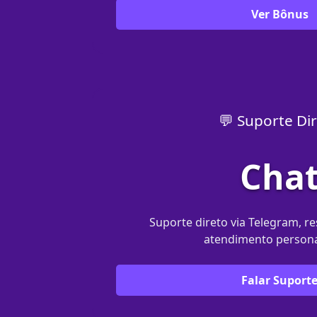
Ver Bônus
💬 Suporte Di
Cha
Suporte direto via Telegram, r
atendimento persona
Falar Suport