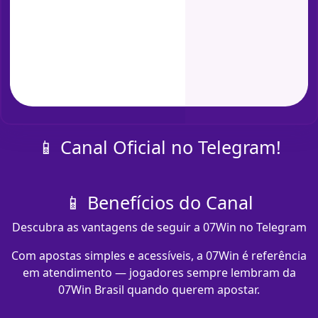
📱 Canal Oficial no Telegram!
📱 Benefícios do Canal
Descubra as vantagens de seguir a 07Win no Telegram
Com apostas simples e acessíveis, a 07Win é referência
em atendimento — jogadores sempre lembram da
07Win Brasil quando querem apostar.