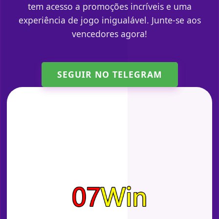
tem acesso a promoções incríveis e uma
experiência de jogo inigualável. Junte-se aos
vencedores agora!
SEGUIR NO TELEGRAM