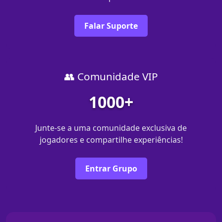
Falar Suporte
👥 Comunidade VIP
1000+
Junte-se a uma comunidade exclusiva de
jogadores e compartilhe experiências!
Entrar Grupo