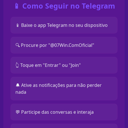
📱 Como Seguir no Telegram
📱 Baixe o app Telegram no seu dispositivo
🔍 Procure por "@07Win.ComOficial"
👆 Toque em "Entrar" ou "Join"
🔔 Ative as notificações para não perder
nada
💬 Participe das conversas e interaja