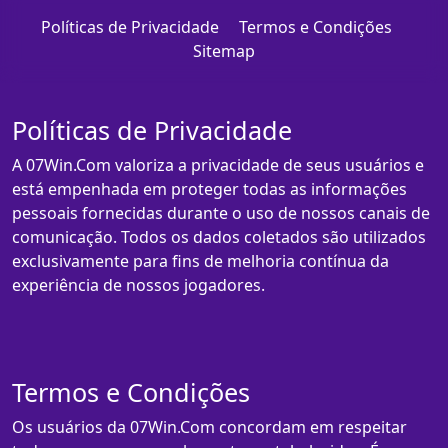
Políticas de Privacidade
Termos e Condições
Sitemap
Políticas de Privacidade
A 07Win.Com valoriza a privacidade de seus usuários e
está empenhada em proteger todas as informações
pessoais fornecidas durante o uso de nossos canais de
comunicação. Todos os dados coletados são utilizados
exclusivamente para fins de melhoria contínua da
experiência de nossos jogadores.
Termos e Condições
Os usuários da 07Win.Com concordam em respeitar