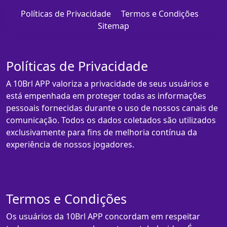
Políticas de Privacidade
Termos e Condições
Sitemap
Políticas de Privacidade
A 10Brl APP valoriza a privacidade de seus usuários e
está empenhada em proteger todas as informações
pessoais fornecidas durante o uso de nossos canais de
comunicação. Todos os dados coletados são utilizados
exclusivamente para fins de melhoria contínua da
experiência de nossos jogadores.
Termos e Condições
Os usuários da 10Brl APP concordam em respeitar