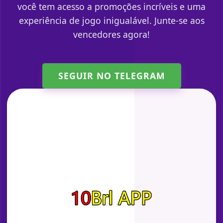
você tem acesso a promoções incríveis e uma
experiência de jogo inigualável. Junte-se aos
vencedores agora!
SEGUIR NO TELEGRAM