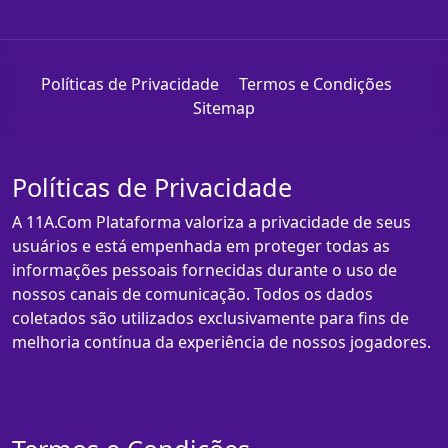
Políticas de Privacidade
Termos e Condições
Sitemap
Políticas de Privacidade
A 11A.Com Plataforma valoriza a privacidade de seus
usuários e está empenhada em proteger todas as
informações pessoais fornecidas durante o uso de
nossos canais de comunicação. Todos os dados
coletados são utilizados exclusivamente para fins de
melhoria contínua da experiência de nossos jogadores.