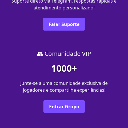
Suporte direto via Telegram, respostas rápidas e
atendimento personalizado!
Falar Suporte
👥 Comunidade VIP
1000+
Junte-se a uma comunidade exclusiva de
jogadores e compartilhe experiências!
Entrar Grupo