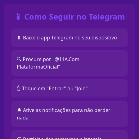
📱 Como Seguir no Telegram
📱 Baixe o app Telegram no seu dispositivo
🔍 Procure por "@11A.Com
PlataformaOficial"
👆 Toque em "Entrar" ou "Join"
🔔 Ative as notificações para não perder
nada