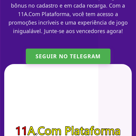
bônus no cadastro e em cada recarga. Com a
11A.Com Plataforma, você tem acesso a
promoções incríveis e uma experiência de jogo
inigualável. Junte-se aos vencedores agora!
SEGUIR NO TELEGRAM