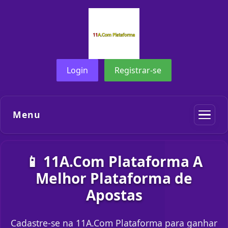
Login
Registrar-se
Menu
📱 11A.Com Plataforma A
Melhor Plataforma de
Apostas
Cadastre-se na 11A.Com Plataforma para ganhar