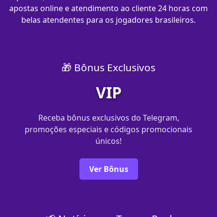
apostas online e atendimento ao cliente 24 horas com
belas atendentes para os jogadores brasileiros.
🎁 Bônus Exclusivos
VIP
Receba bônus exclusivos do Telegram,
promoções especiais e códigos promocionais
únicos!
Ver Bônus