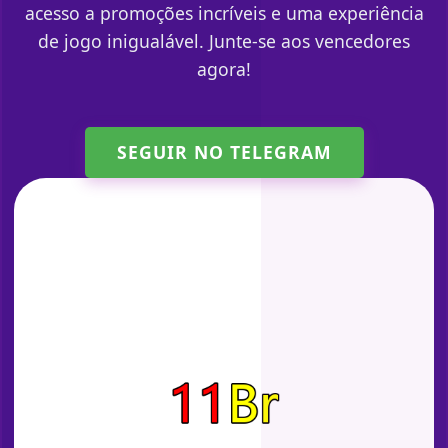
acesso a promoções incríveis e uma experiência
de jogo inigualável. Junte-se aos vencedores
agora!
SEGUIR NO TELEGRAM