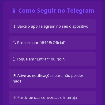
📱 Como Seguir no Telegram
📱 Baixe o app Telegram no seu dispositivo
🔍 Procure por "@11BrOficial"
👆 Toque em "Entrar" ou "Join"
🔔 Ative as notificações para não perder
nada
💬 Participe das conversas e interaja