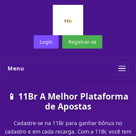
Login
Registrar-se
Menu
📱 11Br A Melhor Plataforma
de Apostas
Cadastre-se na 11Br para ganhar bônus no
cadastro e em cada recarga. Com a 11Br, você tem