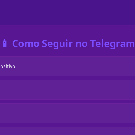
📱 Como Seguir no Telegram
ositivo