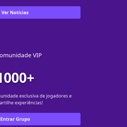
Ver Notícias
Comunidade VIP
1000+
unidade exclusiva de jogadores e
rtilhe experiências!
Entrar Grupo