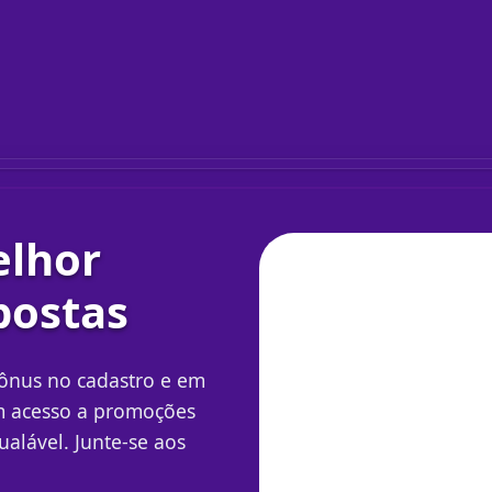
elhor
postas
ônus no cadastro e em
m acesso a promoções
ualável. Junte-se aos