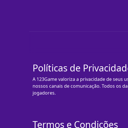
Políticas de Privacida
A 123Game valoriza a privacidade de seus 
nossos canais de comunicação. Todos os dad
jogadores.
Termos e Condições