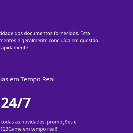
icidade dos documentos fornecidos. Este
ocumentos é geralmente concluída em questão
 rapidamente.
cias em Tempo Real
24/7
e todas as novidades, promoções e
 123Game em tempo real!