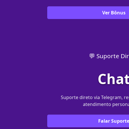
Ver Bônus
💬 Suporte Di
Cha
Suporte direto via Telegram, r
atendimento persona
Falar Suport