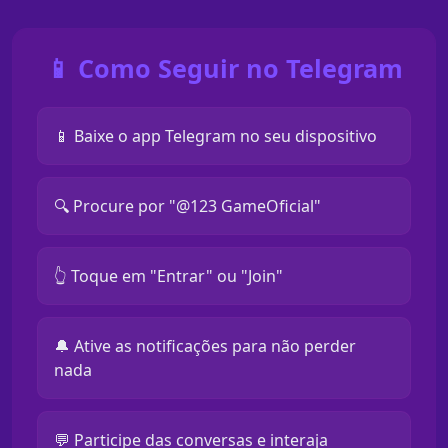
📱 Como Seguir no Telegram
📱 Baixe o app Telegram no seu dispositivo
🔍 Procure por "@123 GameOficial"
👆 Toque em "Entrar" ou "Join"
🔔 Ative as notificações para não perder
nada
💬 Participe das conversas e interaja