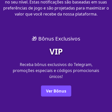
no seu nível. Estas notificações são baseadas em suas
preferências de jogo e são projetadas para maximizar o
valor que você recebe da nossa plataforma.
🎁 Bônus Exclusivos
VIP
Receba bônus exclusivos do Telegram,
promoções especiais e códigos promocionais
únicos!
Ver Bônus