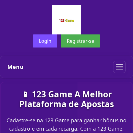
Login
Registrar-se
Menu
📱 123 Game A Melhor
Plataforma de Apostas
Cadastre-se na 123 Game para ganhar bônus no
cadastro e em cada recarga. Com a 123 Game,