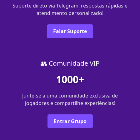
Suporte direto via Telegram, respostas rápidas e
atendimento personalizado!
Falar Suporte
👥 Comunidade VIP
1000+
Junte-se a uma comunidade exclusiva de
jogadores e compartilhe experiências!
Entrar Grupo