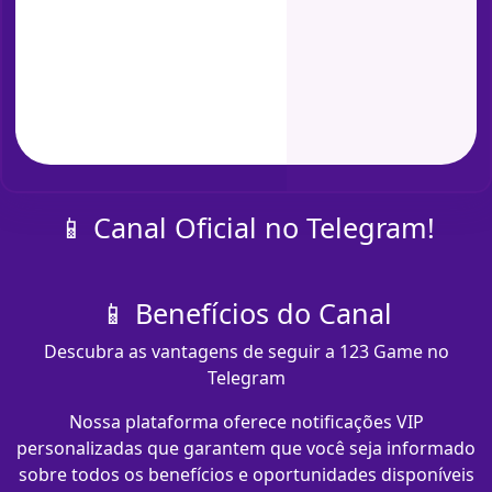
📱 Canal Oficial no Telegram!
📱 Benefícios do Canal
Descubra as vantagens de seguir a 123 Game no
Telegram
Nossa plataforma oferece notificações VIP
personalizadas que garantem que você seja informado
sobre todos os benefícios e oportunidades disponíveis