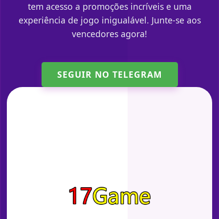
tem acesso a promoções incríveis e uma
experiência de jogo inigualável. Junte-se aos
vencedores agora!
SEGUIR NO TELEGRAM