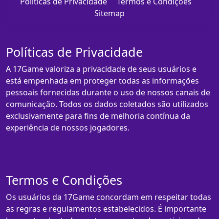
Políticas de Privacidade
Termos e Condições
Sitemap
Políticas de Privacidade
A 17Game valoriza a privacidade de seus usuários e
está empenhada em proteger todas as informações
pessoais fornecidas durante o uso de nossos canais de
comunicação. Todos os dados coletados são utilizados
exclusivamente para fins de melhoria contínua da
experiência de nossos jogadores.
Termos e Condições
Os usuários da 17Game concordam em respeitar todas
as regras e regulamentos estabelecidos. É importante