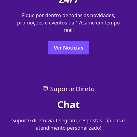
Fique por dentro de todas as novidades,
promoções e eventos da 17Game em tempo
real!
Ver Notícias
💬 Suporte Direto
Chat
Suporte direto via Telegram, respostas rápidas e
atendimento personalizado!