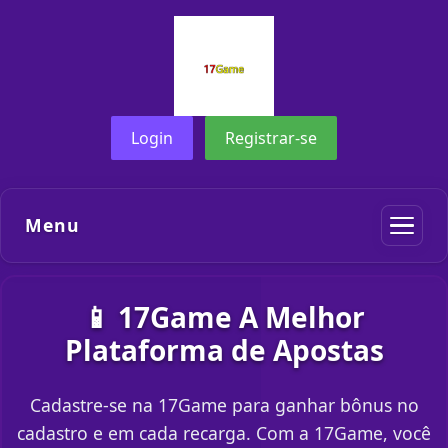
Login
Registrar-se
Menu
📱 17Game A Melhor
Plataforma de Apostas
Cadastre-se na 17Game para ganhar bônus no
cadastro e em cada recarga. Com a 17Game, você