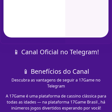
📱 Canal Oficial no Telegram!
📱 Benefícios do Canal
Descubra as vantagens de seguir a 17Game no
Telegram
A 17Game é uma plataforma de cassino clássica para
todas as idades — na plataforma 17Game Brasil , há
inúmeros jogos divertidos esperando por você!