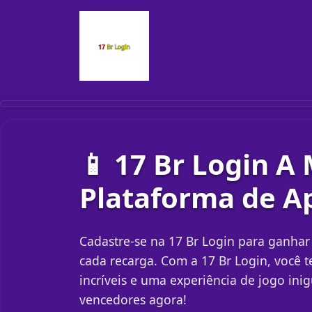
📱 17 Br Login A
Plataforma de A
Cadastre-se na 17 Br Login para ganha
cada recarga. Com a 17 Br Login, você
incríveis e uma experiência de jogo inig
vencedores agora!