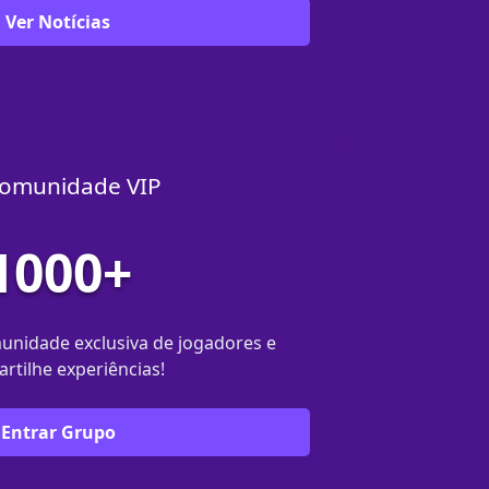
Ver Notícias
Comunidade VIP
1000+
unidade exclusiva de jogadores e
rtilhe experiências!
Entrar Grupo