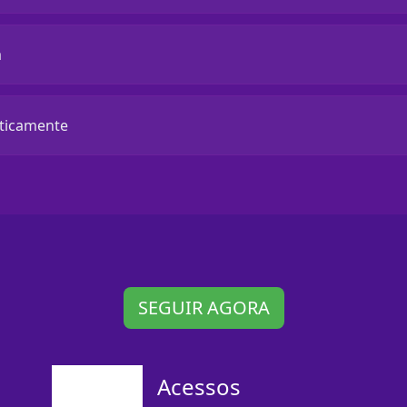
a
aticamente
SEGUIR AGORA
Acessos