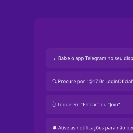
📱 Baixe o app Telegram no seu disp
🔍 Procure por "@17 Br LoginOficial
👆 Toque em "Entrar" ou "Join"
🔔 Ative as notificações para não p