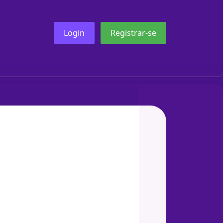
Login
Registrar-se