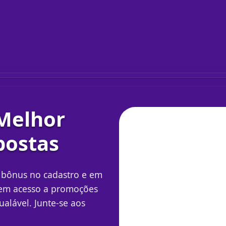
 Melhor
postas
r bônus no cadastro e em
 tem acesso a promoções
ualável. Junte-se aos