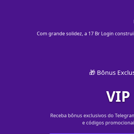
Com grande solidez, a 17 Br Login construi
🎁 Bônus Exclu
VIP
Receba bônus exclusivos do Telegra
e códigos promocionai