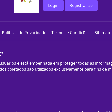
Login
Registrar-se
Políticas de Privacidade
Termos e Condições
Sitemap
de
us usuários e está empenhada em proteger todas as informa
os coletados são utilizados exclusivamente para fins de m