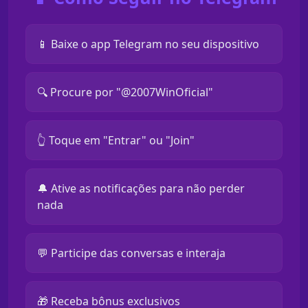
📱 Baixe o app Telegram no seu dispositivo
🔍 Procure por "@2007WinOficial"
👆 Toque em "Entrar" ou "Join"
🔔 Ative as notificações para não perder
nada
💬 Participe das conversas e interaja
🎁 Receba bônus exclusivos