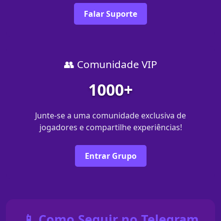
Falar Suporte
👥 Comunidade VIP
1000+
Junte-se a uma comunidade exclusiva de
jogadores e compartilhe experiências!
Entrar Grupo
📱 Como Seguir no Telegram