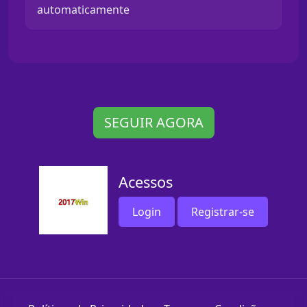
automaticamente
SEGUIR AGORA
Acessos
Login
Registrar-se