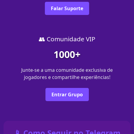
Falar Suporte
👥 Comunidade VIP
1000+
Junte-se a uma comunidade exclusiva de
jogadores e compartilhe experiências!
Entrar Grupo
📱 Como Seguir no Telegram