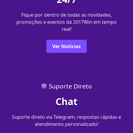
Fique por dentro de todas as novidades,
promoções e eventos da 2017Win em tempo
real!
Ver Notícias
💬 Suporte Direto
Chat
Suporte direto via Telegram, respostas rápidas e
atendimento personalizado!