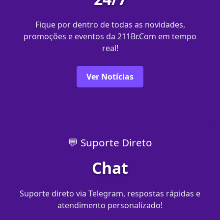
Fique por dentro de todas as novidades,
promoções e eventos da 211Br.Com em tempo
real!
Ver Notícias
💬 Suporte Direto
Chat
Suporte direto via Telegram, respostas rápidas e
atendimento personalizado!