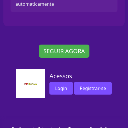
automaticamente
SEGUIR AGORA
Acessos
Login
Registrar-se