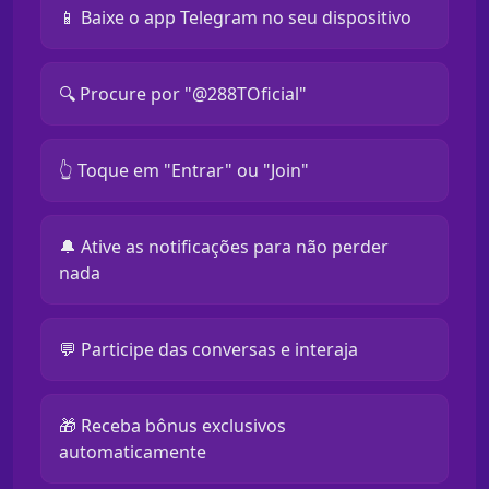
📱 Baixe o app Telegram no seu dispositivo
🔍 Procure por "@288TOficial"
👆 Toque em "Entrar" ou "Join"
🔔 Ative as notificações para não perder
nada
💬 Participe das conversas e interaja
🎁 Receba bônus exclusivos
automaticamente