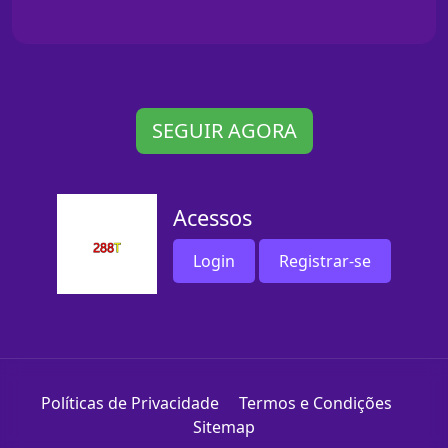
SEGUIR AGORA
Acessos
Login
Registrar-se
Políticas de Privacidade
Termos e Condições
Sitemap