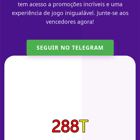
tem acesso a promoções incríveis e uma
experiência de jogo inigualável. Junte-se aos
vencedores agora!
SEGUIR NO TELEGRAM