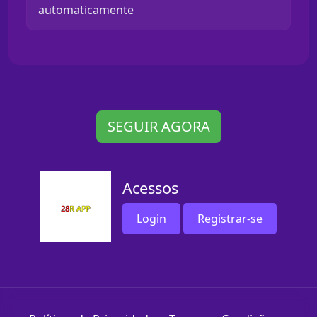
automaticamente
SEGUIR AGORA
Acessos
Login
Registrar-se