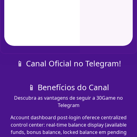
📱 Canal Oficial no Telegram!
📱 Benefícios do Canal
Descubra as vantagens de seguir a 30Game no
Telegram
Account dashboard post-login oferece centralized
control center: real-time balance display (available
funds, bonus balance, locked balance em pending