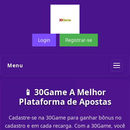
Login
Registrar-se
Menu
📱 30Game A Melhor
Plataforma de Apostas
Cadastre-se na 30Game para ganhar bônus no
cadastro e em cada recarga. Com a 30Game, você