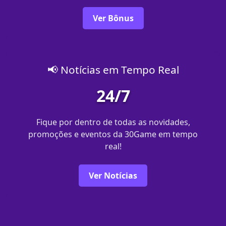
Ver Bônus
📢 Notícias em Tempo Real
24/7
Fique por dentro de todas as novidades,
promoções e eventos da 30Game em tempo
real!
Ver Notícias