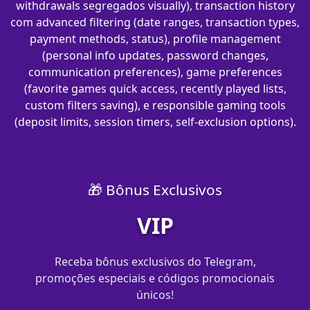
withdrawals segregados visually), transaction history
com advanced filtering (date ranges, transaction types,
payment methods, status), profile management
(personal info updates, password changes,
communication preferences), game preferences
(favorite games quick access, recently played lists,
custom filters saving), e responsible gaming tools
(deposit limits, session timers, self-exclusion options).
🎁 Bônus Exclusivos
VIP
Receba bônus exclusivos do Telegram,
promoções especiais e códigos promocionais
únicos!