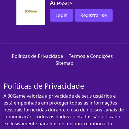
Acessos
Login
Registrar-se
Políticas de Privacidade
Termos e Condições
Sitemap
Políticas de Privacidade
A 30Game valoriza a privacidade de seus usuários e
está empenhada em proteger todas as informações
pessoais fornecidas durante o uso de nossos canais de
comunicação. Todos os dados coletados são utilizados
exclusivamente para fins de melhoria contínua da