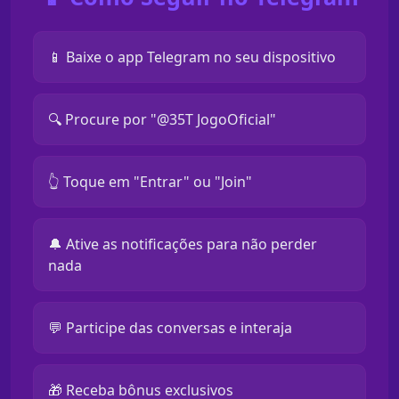
📱 Baixe o app Telegram no seu dispositivo
🔍 Procure por "@35T JogoOficial"
👆 Toque em "Entrar" ou "Join"
🔔 Ative as notificações para não perder
nada
💬 Participe das conversas e interaja
🎁 Receba bônus exclusivos