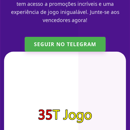
tem acesso a promoções incríveis e uma
experiência de jogo inigualável. Junte-se aos
vencedores agora!
SEGUIR NO TELEGRAM