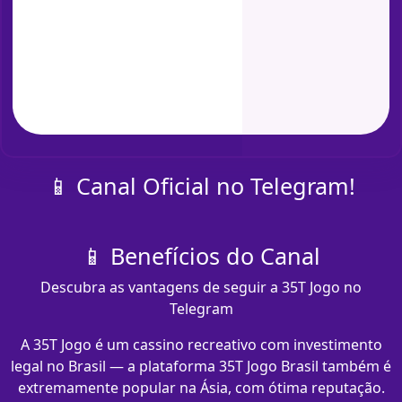
📱 Canal Oficial no Telegram!
📱 Benefícios do Canal
Descubra as vantagens de seguir a 35T Jogo no
Telegram
A 35T Jogo é um cassino recreativo com investimento
legal no Brasil — a plataforma 35T Jogo Brasil também é
extremamente popular na Ásia, com ótima reputação.