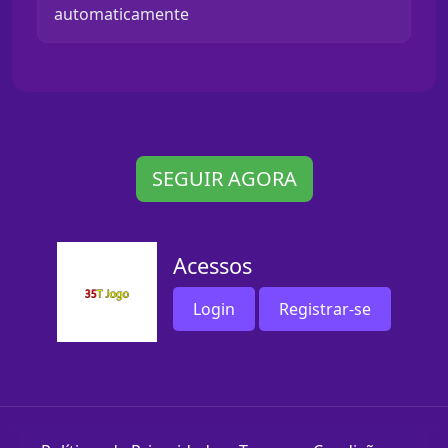
automaticamente
SEGUIR AGORA
Acessos
Login
Registrar-se