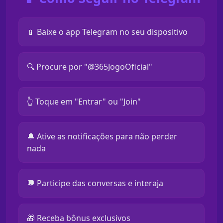
📱 Baixe o app Telegram no seu dispositivo
🔍 Procure por "@365JogoOficial"
👆 Toque em "Entrar" ou "Join"
🔔 Ative as notificações para não perder
nada
💬 Participe das conversas e interaja
🎁 Receba bônus exclusivos