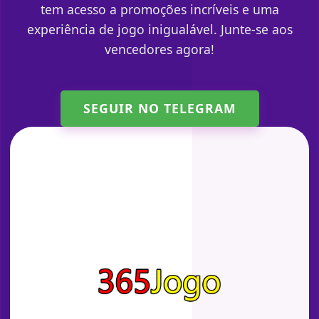
tem acesso a promoções incríveis e uma
experiência de jogo inigualável. Junte-se aos
vencedores agora!
SEGUIR NO TELEGRAM