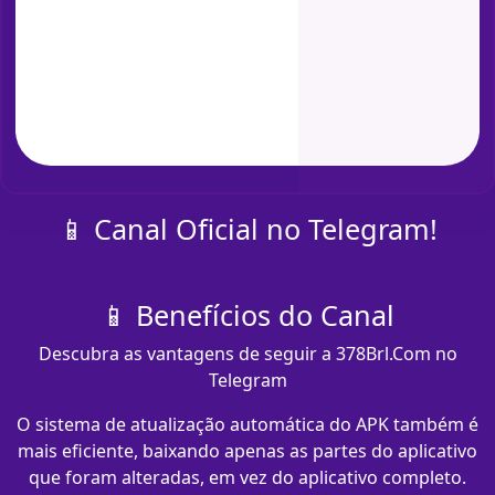
📱 Canal Oficial no Telegram!
📱 Benefícios do Canal
Descubra as vantagens de seguir a 378Brl.Com no
Telegram
O sistema de atualização automática do APK também é
mais eficiente, baixando apenas as partes do aplicativo
que foram alteradas, em vez do aplicativo completo.