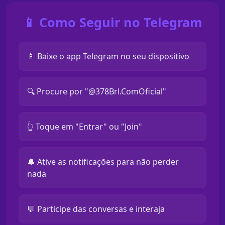
📱 Como Seguir no Telegram
📱 Baixe o app Telegram no seu dispositivo
🔍 Procure por "@378Brl.ComOficial"
👆 Toque em "Entrar" ou "Join"
🔔 Ative as notificações para não perder
nada
💬 Participe das conversas e interaja