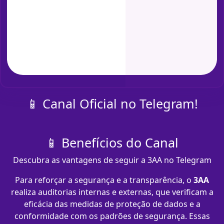
📱 Canal Oficial no Telegram!
📱 Benefícios do Canal
Descubra as vantagens de seguir a 3AA no Telegram
Para reforçar a segurança e a transparência, o
3AA
realiza auditorias internas e externas, que verificam a
eficácia das medidas de proteção de dados e a
conformidade com os padrões de segurança. Essas