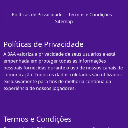
Políticas de Privacidade
Termos e Condições
Sitemap
Políticas de Privacidade
A 3AA valoriza a privacidade de seus usuários e está
empenhada em proteger todas as informações
pessoais fornecidas durante o uso de nossos canais de
comunicação. Todos os dados coletados são utilizados
exclusivamente para fins de melhoria contínua da
experiência de nossos jogadores.
Termos e Condições