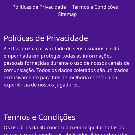
Políticas de Privacidade
Termos e Condições
Sitemap
Políticas de Privacidade
A 3U valoriza a privacidade de seus usuários e está
empenhada em proteger todas as informações
pessoais fornecidas durante o uso de nossos canais de
comunicação. Todos os dados coletados são utilizados
exclusivamente para fins de melhoria contínua da
experiência de nossos jogadores.
Termos e Condições
Os usuários da 3U concordam em respeitar todas as
regras e regulamentos estabelecidos. É importante ler