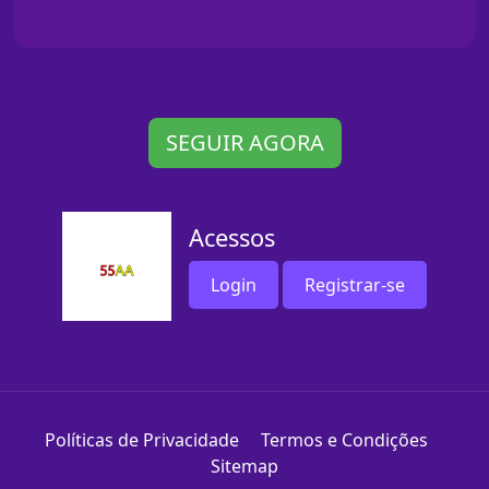
SEGUIR AGORA
Acessos
Login
Registrar-se
Políticas de Privacidade
Termos e Condições
Sitemap