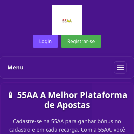
Login
Registrar-se
Menu
📱 55AA A Melhor Plataforma
de Apostas
Cadastre-se na 55AA para ganhar bônus no
cadastro e em cada recarga. Com a 55AA, você