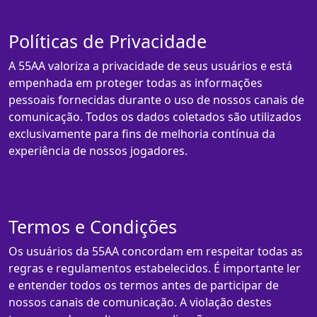
Políticas de Privacidade
A 55AA valoriza a privacidade de seus usuários e está
empenhada em proteger todas as informações
pessoais fornecidas durante o uso de nossos canais de
comunicação. Todos os dados coletados são utilizados
exclusivamente para fins de melhoria contínua da
experiência de nossos jogadores.
Termos e Condições
Os usuários da 55AA concordam em respeitar todas as
regras e regulamentos estabelecidos. É importante ler
e entender todos os termos antes de participar de
nossos canais de comunicação. A violação destes