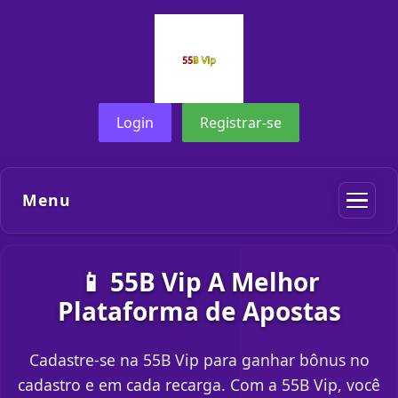
Login
Registrar-se
Menu
📱 55B Vip A Melhor
Plataforma de Apostas
Cadastre-se na 55B Vip para ganhar bônus no
cadastro e em cada recarga. Com a 55B Vip, você