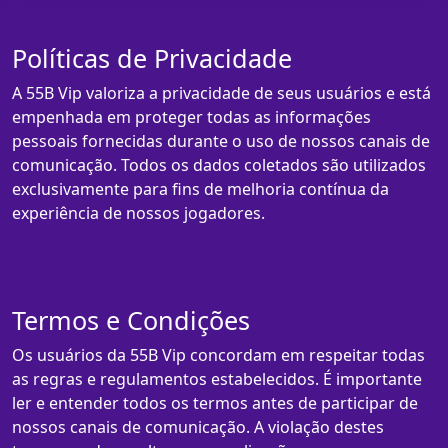
Políticas de Privacidade
A 55B Vip valoriza a privacidade de seus usuários e está
empenhada em proteger todas as informações
pessoais fornecidas durante o uso de nossos canais de
comunicação. Todos os dados coletados são utilizados
exclusivamente para fins de melhoria contínua da
experiência de nossos jogadores.
Termos e Condições
Os usuários da 55B Vip concordam em respeitar todas
as regras e regulamentos estabelecidos. É importante
ler e entender todos os termos antes de participar de
nossos canais de comunicação. A violação destes