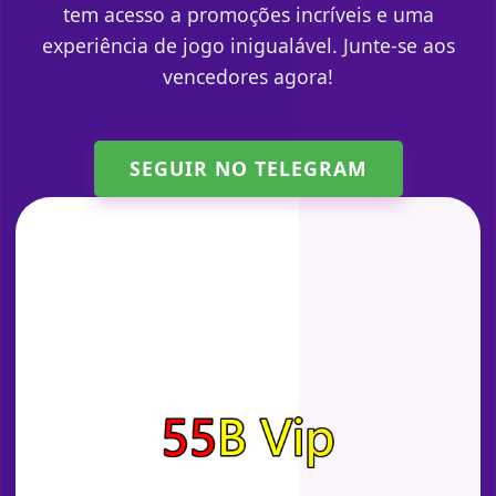
tem acesso a promoções incríveis e uma
experiência de jogo inigualável. Junte-se aos
vencedores agora!
SEGUIR NO TELEGRAM