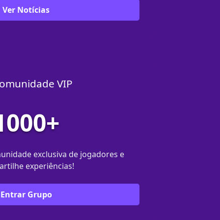
Ver Notícias
Comunidade VIP
1000+
unidade exclusiva de jogadores e
rtilhe experiências!
Entrar Grupo