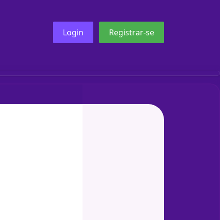
Login
Registrar-se