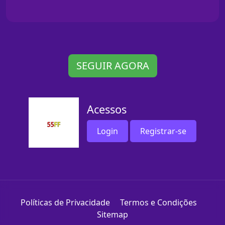
SEGUIR AGORA
Acessos
Login
Registrar-se
Políticas de Privacidade
Termos e Condições
Sitemap