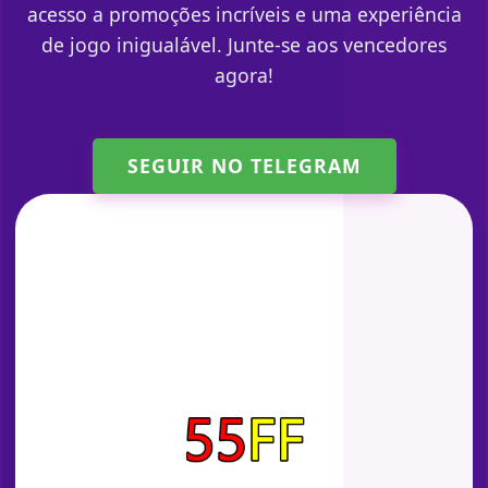
acesso a promoções incríveis e uma experiência
de jogo inigualável. Junte-se aos vencedores
agora!
SEGUIR NO TELEGRAM