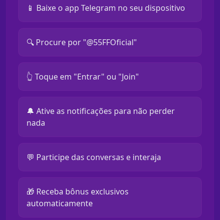
📱 Baixe o app Telegram no seu dispositivo
🔍 Procure por "@55FFOficial"
👆 Toque em "Entrar" ou "Join"
🔔 Ative as notificações para não perder
nada
💬 Participe das conversas e interaja
🎁 Receba bônus exclusivos
automaticamente