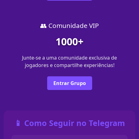
👥 Comunidade VIP
1000+
Junte-se a uma comunidade exclusiva de
jogadores e compartilhe experiências!
Entrar Grupo
📱 Como Seguir no Telegram