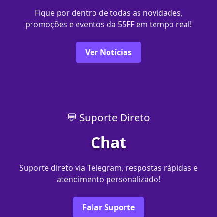
Fique por dentro de todas as novidades,
promoções e eventos da 55FF em tempo real!
Ver Notícias
💬 Suporte Direto
Chat
Suporte direto via Telegram, respostas rápidas e
atendimento personalizado!
Falar Suporte