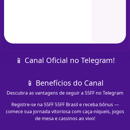
📱 Canal Oficial no Telegram!
📱 Benefícios do Canal
Descubra as vantagens de seguir a 55FF no Telegram
Registre-se na 55FF 55FF Brasil e receba bônus —
comece sua jornada vitoriosa com caça-níqueis, jogos
de mesa e cassinos ao vivo!