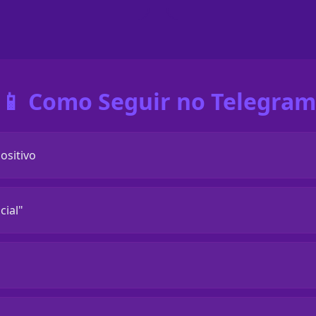
📱 Como Seguir no Telegram
ositivo
cial"