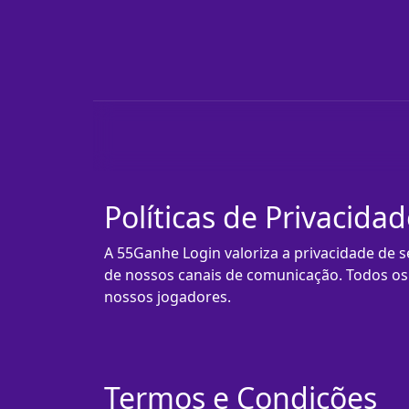
Políticas de Privacida
A 55Ganhe Login valoriza a privacidade de
de nossos canais de comunicação. Todos os 
nossos jogadores.
Termos e Condições