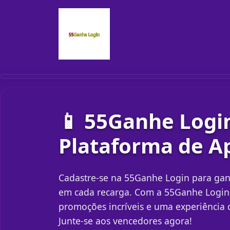
📱 55Ganhe Logi
Plataforma de A
Cadastre-se na 55Ganhe Login para gan
em cada recarga. Com a 55Ganhe Login,
promoções incríveis e uma experiência d
Junte-se aos vencedores agora!