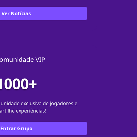
Ver Notícias
Comunidade VIP
1000+
unidade exclusiva de jogadores e
rtilhe experiências!
Entrar Grupo