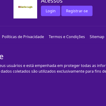
Acessos
Login
Registrar-se
Políticas de Privacidade
Termos e Condições
Sitemap
de
 seus usuários e está empenhada em proteger todas as info
dados coletados são utilizados exclusivamente para fins d