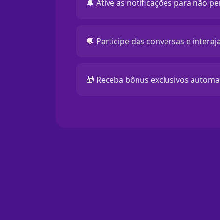
🔔 Ative as notificações para não p
💬 Participe das conversas e interaj
🎁 Receba bônus exclusivos autom