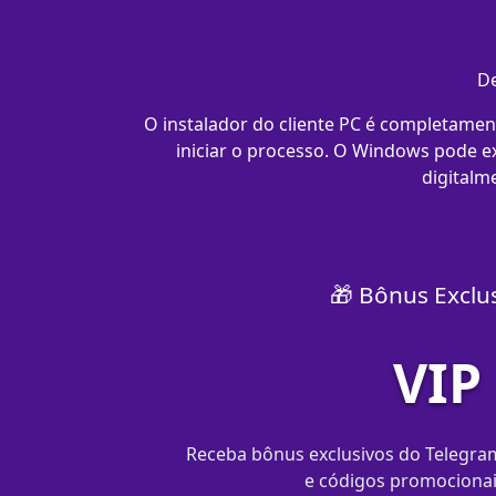
De
O instalador do cliente PC é completament
iniciar o processo. O Windows pode exi
digitalm
🎁 Bônus Exclu
VIP
Receba bônus exclusivos do Telegra
e códigos promocionai