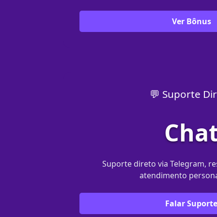
Ver Bônus
💬 Suporte Di
Cha
Suporte direto via Telegram, r
atendimento persona
Falar Suport