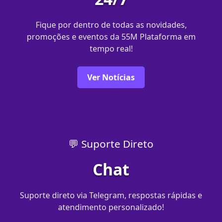
Fique por dentro de todas as novidades,
promoções e eventos da 55M Plataforma em
tempo real!
Ver Notícias
💬 Suporte Direto
Chat
Suporte direto via Telegram, respostas rápidas e
atendimento personalizado!