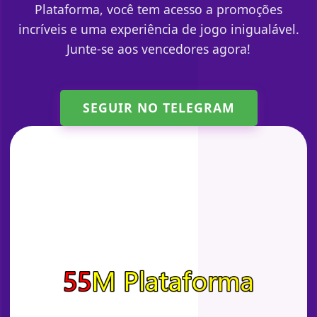
Plataforma, você tem acesso a promoções
incríveis e uma experiência de jogo inigualável.
Junte-se aos vencedores agora!
SEGUIR NO TELEGRAM