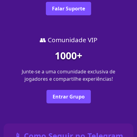
Falar Suporte
👥 Comunidade VIP
1000+
Junte-se a uma comunidade exclusiva de
jogadores e compartilhe experiências!
Entrar Grupo
📱 Como Seguir no Telegram