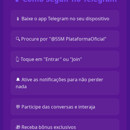
📱 Baixe o app Telegram no seu dispositivo
🔍 Procure por "@55M PlataformaOficial"
👆 Toque em "Entrar" ou "Join"
🔔 Ative as notificações para não perder
nada
💬 Participe das conversas e interaja
🎁 Receba bônus exclusivos