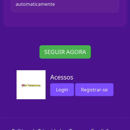
automaticamente
SEGUIR AGORA
Acessos
Login
Registrar-se