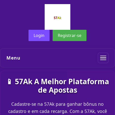
Login
Registrar-se
Menu
📱 57Ak A Melhor Plataforma
de Apostas
Cadastre-se na 57Ak para ganhar bônus no
cadastro e em cada recarga. Com a 57Ak, você