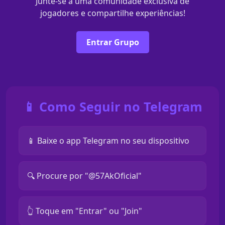
Junte-se a uma comunidade exclusiva de
jogadores e compartilhe experiências!
Entrar Grupo
📱 Como Seguir no Telegram
📱 Baixe o app Telegram no seu dispositivo
🔍 Procure por "@57AkOficial"
👆 Toque em "Entrar" ou "Join"