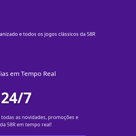
izado e todos os jogos clássicos da 58R
cias em Tempo Real
24/7
e todas as novidades, promoções e
 da 58R em tempo real!