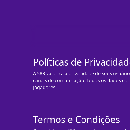
Políticas de Privacida
A 58R valoriza a privacidade de seus usuár
canais de comunicação. Todos os dados cole
jogadores.
Termos e Condições