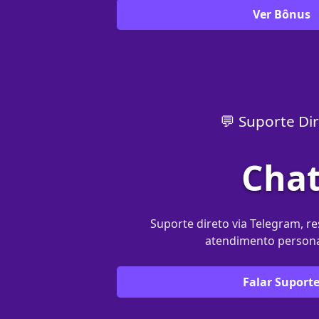
Ver Bônus
💬 Suporte Di
Cha
Suporte direto via Telegram, r
atendimento persona
Falar Suport