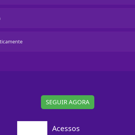
a
aticamente
SEGUIR AGORA
Acessos