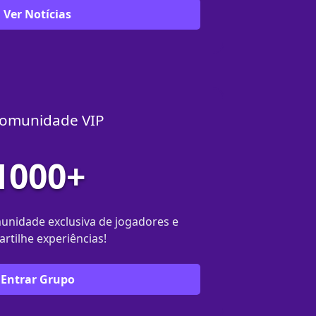
Ver Notícias
Comunidade VIP
1000+
unidade exclusiva de jogadores e
rtilhe experiências!
Entrar Grupo