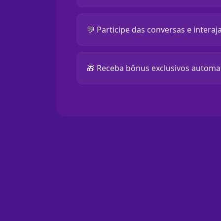
💬 Participe das conversas e interaj
🎁 Receba bônus exclusivos autom