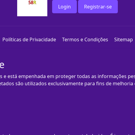
Login
Registrar-se
Políticas de Privacidade
Termos e Condições
Sitemap
de
ios e está empenhada em proteger todas as informações pe
tados são utilizados exclusivamente para fins de melhoria