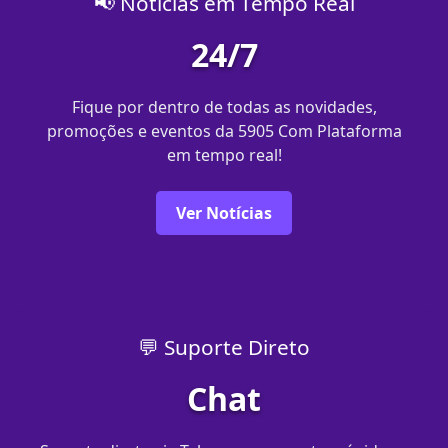
📢 Notícias em Tempo Real
24/7
Fique por dentro de todas as novidades,
promoções e eventos da 5905 Com Plataforma
em tempo real!
Ver Notícias
💬 Suporte Direto
Chat