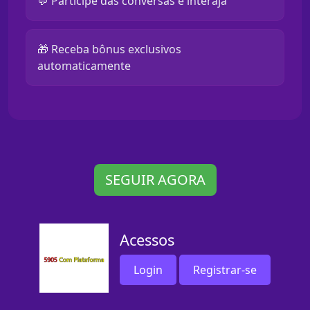
💬 Participe das conversas e interaja
🎁 Receba bônus exclusivos
automaticamente
SEGUIR AGORA
Acessos
Login
Registrar-se