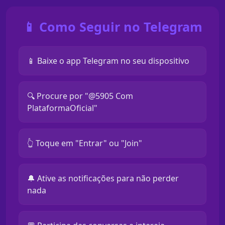
📱 Como Seguir no Telegram
📱 Baixe o app Telegram no seu dispositivo
🔍 Procure por "@5905 Com
PlataformaOficial"
👆 Toque em "Entrar" ou "Join"
🔔 Ative as notificações para não perder
nada