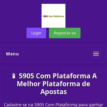
Login
Registrar-se
Menu
📱 5905 Com Plataforma A
Melhor Plataforma de
Apostas
Cadastre-se na 5905 Com Plataforma para ganhar