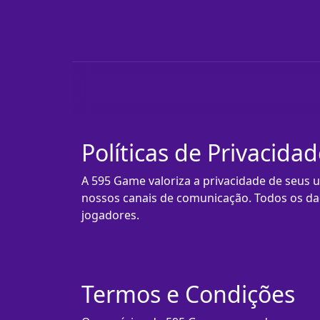
Políticas de Privacida
A 595 Game valoriza a privacidade de seus
nossos canais de comunicação. Todos os dad
jogadores.
Termos e Condições