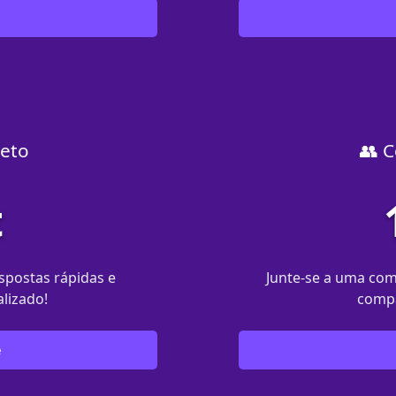
reto
👥 
t
espostas rápidas e
Junte-se a uma com
lizado!
compa
e