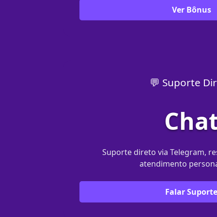
Ver Bônus
💬 Suporte Di
Cha
Suporte direto via Telegram, r
atendimento persona
Falar Suport