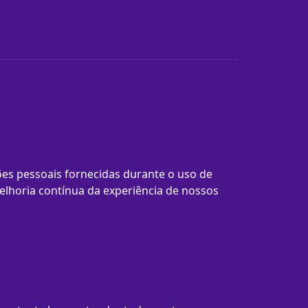
es pessoais fornecidas durante o uso de
elhoria contínua da experiência de nossos