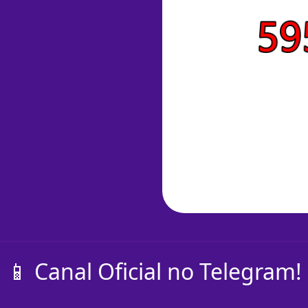
📱 Canal Oficial no Telegram!