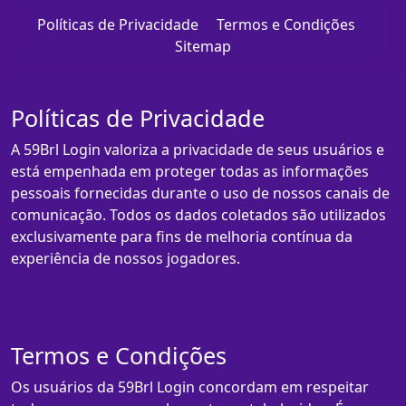
Políticas de Privacidade
Termos e Condições
Sitemap
Políticas de Privacidade
A 59Brl Login valoriza a privacidade de seus usuários e
está empenhada em proteger todas as informações
pessoais fornecidas durante o uso de nossos canais de
comunicação. Todos os dados coletados são utilizados
exclusivamente para fins de melhoria contínua da
experiência de nossos jogadores.
Termos e Condições
Os usuários da 59Brl Login concordam em respeitar