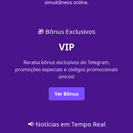
simultâneos online.
🎁 Bônus Exclusivos
VIP
Receba bônus exclusivos do Telegram,
promoções especiais e códigos promocionais
únicos!
Ver Bônus
📢 Notícias em Tempo Real