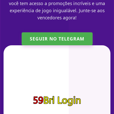
você tem acesso a promoções incríveis e uma
experiência de jogo inigualável. Junte-se aos
vencedores agora!
SEGUIR NO TELEGRAM