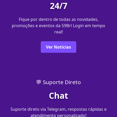
24/7
Fique por dentro de todas as novidades,
promoções e eventos da 59Brl Login em tempo
real!
Ver Notícias
💬 Suporte Direto
Chat
Suporte direto via Telegram, respostas rápidas e
atendimento personalizado!