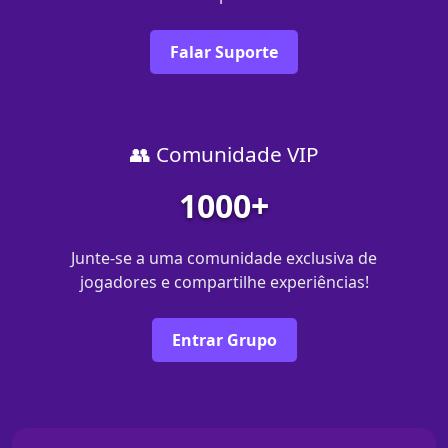
Falar Suporte
👥 Comunidade VIP
1000+
Junte-se a uma comunidade exclusiva de
jogadores e compartilhe experiências!
Entrar Grupo