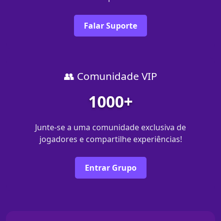
Falar Suporte
👥 Comunidade VIP
1000+
Junte-se a uma comunidade exclusiva de
jogadores e compartilhe experiências!
Entrar Grupo