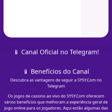
📱 Canal Oficial no Telegram!
📱 Benefícios do Canal
Descubra as vantagens de seguir a 5Y5Y.Com no
Telegram
Os jogos de cassino ao vivo do 5Y5Y.Com oferecem
vários benefícios que melhoram a experiência geral de
jogo online para os jogadores. Aqui estão algumas das