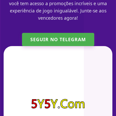
você tem acesso a promoções incríveis e uma
experiência de jogo inigualável. Junte-se aos
vencedores agora!
SEGUIR NO TELEGRAM