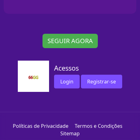
SEGUIR AGORA
Acessos
Login
Registrar-se
Políticas de Privacidade
Termos e Condições
Sitemap