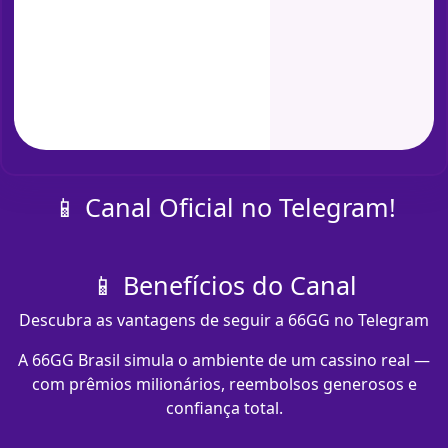
📱 Canal Oficial no Telegram!
📱 Benefícios do Canal
Descubra as vantagens de seguir a 66GG no Telegram
A 66GG Brasil simula o ambiente de um cassino real —
com prêmios milionários, reembolsos generosos e
confiança total.