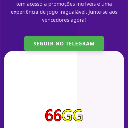
tem acesso a promoções incríveis e uma
experiência de jogo inigualável. Junte-se aos
vencedores agora!
SEGUIR NO TELEGRAM