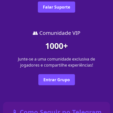
Falar Suporte
👥 Comunidade VIP
1000+
Junte-se a uma comunidade exclusiva de
jogadores e compartilhe experiências!
Entrar Grupo
📱 Como Seguir no Telegram