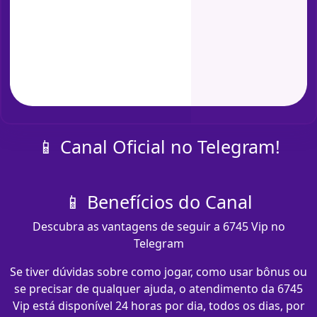
📱 Canal Oficial no Telegram!
📱 Benefícios do Canal
Descubra as vantagens de seguir a 6745 Vip no
Telegram
Se tiver dúvidas sobre como jogar, como usar bônus ou
se precisar de qualquer ajuda, o atendimento da 6745
Vip está disponível 24 horas por dia, todos os dias, por