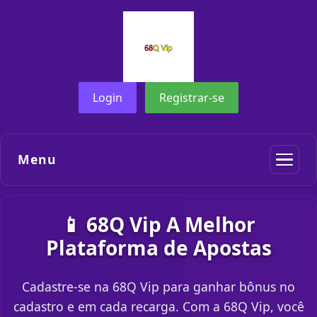
Login
Registrar-se
Menu
📱 68Q Vip A Melhor
Plataforma de Apostas
Cadastre-se na 68Q Vip para ganhar bônus no
cadastro e em cada recarga. Com a 68Q Vip, você