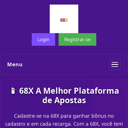
Login
Registrar-se
Menu
📱 68X A Melhor Plataforma
de Apostas
Cadastre-se na 68X para ganhar bônus no
cadastro e em cada recarga. Com a 68X, você tem