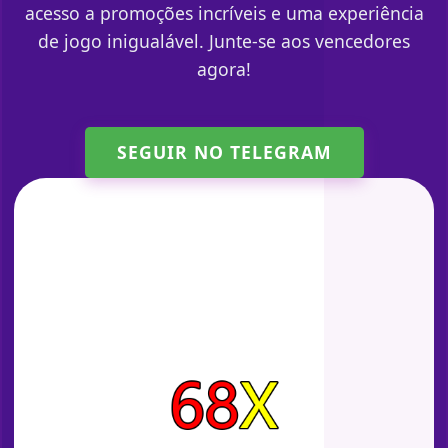
acesso a promoções incríveis e uma experiência
de jogo inigualável. Junte-se aos vencedores
agora!
SEGUIR NO TELEGRAM