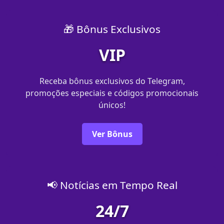
🎁 Bônus Exclusivos
VIP
Receba bônus exclusivos do Telegram,
promoções especiais e códigos promocionais
únicos!
Ver Bônus
📢 Notícias em Tempo Real
24/7