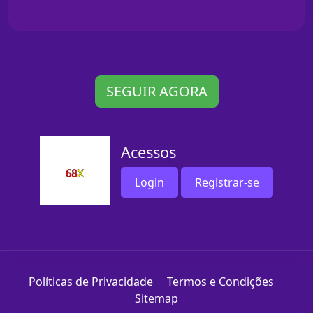
SEGUIR AGORA
Acessos
Login
Registrar-se
Políticas de Privacidade
Termos e Condições
Sitemap