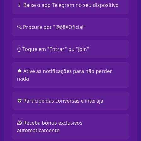
📱 Baixe o app Telegram no seu dispositivo
🔍 Procure por "@68XOficial"
👆 Toque em "Entrar" ou "Join"
🔔 Ative as notificações para não perder
nada
💬 Participe das conversas e interaja
🎁 Receba bônus exclusivos
automaticamente