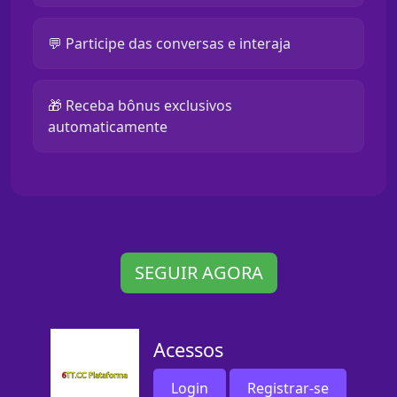
💬 Participe das conversas e interaja
🎁 Receba bônus exclusivos
automaticamente
SEGUIR AGORA
Acessos
Login
Registrar-se