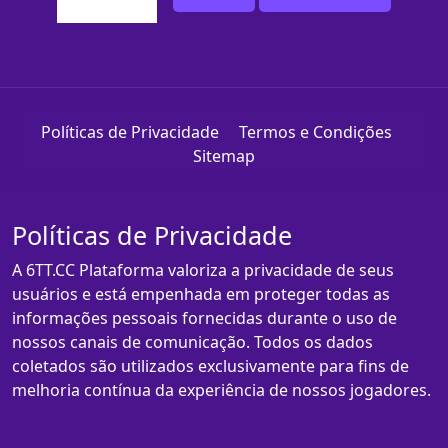
Políticas de Privacidade
Termos e Condições
Sitemap
Políticas de Privacidade
A 6TT.CC Plataforma valoriza a privacidade de seus
usuários e está empenhada em proteger todas as
informações pessoais fornecidas durante o uso de
nossos canais de comunicação. Todos os dados
coletados são utilizados exclusivamente para fins de
melhoria contínua da experiência de nossos jogadores.