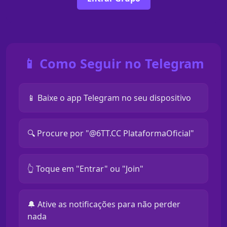
📱 Como Seguir no Telegram
📱 Baixe o app Telegram no seu dispositivo
🔍 Procure por "@6TT.CC PlataformaOficial"
👆 Toque em "Entrar" ou "Join"
🔔 Ative as notificações para não perder
nada