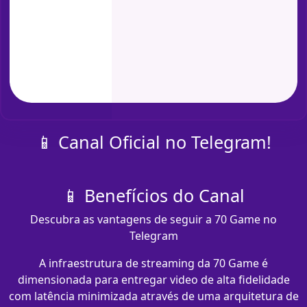
📱 Canal Oficial no Telegram!
📱 Benefícios do Canal
Descubra as vantagens de seguir a 70 Game no
Telegram
A infraestrutura de streaming da 70 Game é
dimensionada para entregar video de alta fidelidade
com latência minimizada através de uma arquitetura de