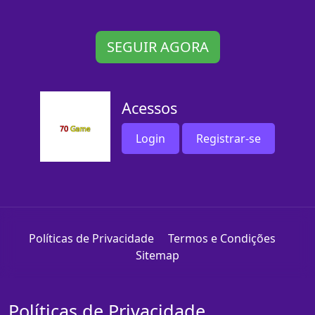
SEGUIR AGORA
Acessos
Login
Registrar-se
Políticas de Privacidade
Termos e Condições
Sitemap
Políticas de Privacidade