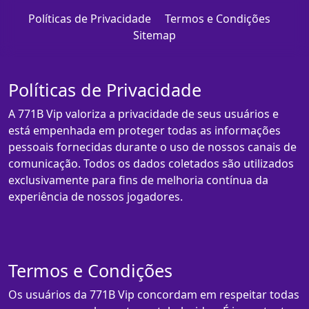
Políticas de Privacidade
Termos e Condições
Sitemap
Políticas de Privacidade
A 771B Vip valoriza a privacidade de seus usuários e
está empenhada em proteger todas as informações
pessoais fornecidas durante o uso de nossos canais de
comunicação. Todos os dados coletados são utilizados
exclusivamente para fins de melhoria contínua da
experiência de nossos jogadores.
Termos e Condições
Os usuários da 771B Vip concordam em respeitar todas