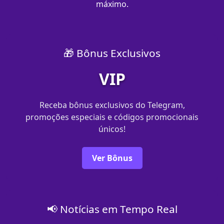
máximo.
🎁 Bônus Exclusivos
VIP
Receba bônus exclusivos do Telegram,
promoções especiais e códigos promocionais
únicos!
Ver Bônus
📢 Notícias em Tempo Real