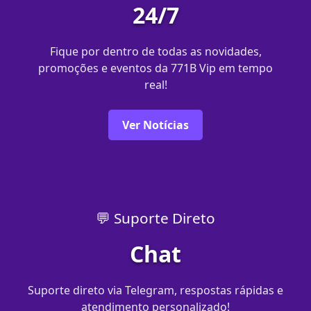
24/7
Fique por dentro de todas as novidades,
promoções e eventos da 771B Vip em tempo
real!
Ver Notícias
💬 Suporte Direto
Chat
Suporte direto via Telegram, respostas rápidas e
atendimento personalizado!