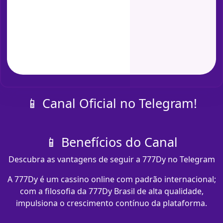
📱 Canal Oficial no Telegram!
📱 Benefícios do Canal
Descubra as vantagens de seguir a 777Dy no Telegram
A 777Dy é um cassino online com padrão internacional;
com a filosofia da 777Dy Brasil de alta qualidade,
impulsiona o crescimento contínuo da plataforma.