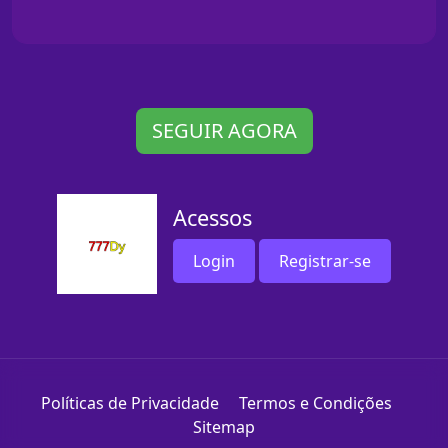
SEGUIR AGORA
Acessos
Login
Registrar-se
Políticas de Privacidade
Termos e Condições
Sitemap