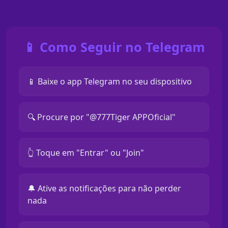
📱 Como Seguir no Telegram
📱 Baixe o app Telegram no seu dispositivo
🔍 Procure por "@777Tiger APPOficial"
👆 Toque em "Entrar" ou "Join"
🔔 Ative as notificações para não perder
nada