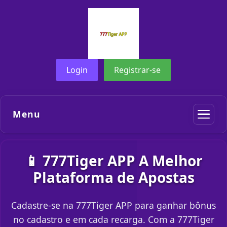
Login
Registrar-se
Menu
📱 777Tiger APP A Melhor
Plataforma de Apostas
Cadastre-se na 777Tiger APP para ganhar bônus
no cadastro e em cada recarga. Com a 777Tiger