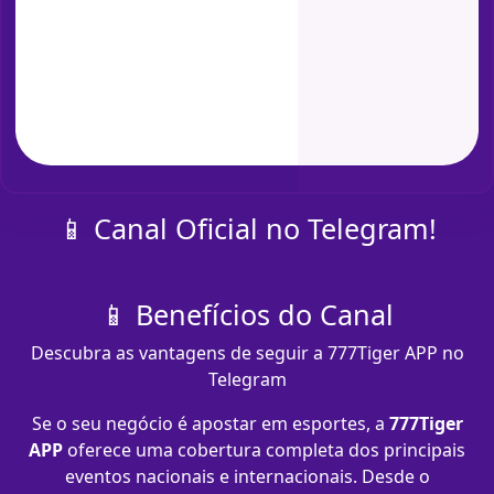
📱 Canal Oficial no Telegram!
📱 Benefícios do Canal
Descubra as vantagens de seguir a 777Tiger APP no
Telegram
Se o seu negócio é apostar em esportes, a
777Tiger
APP
oferece uma cobertura completa dos principais
eventos nacionais e internacionais. Desde o