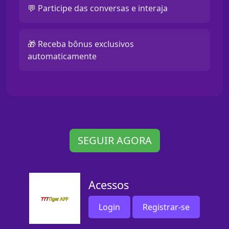
💬 Participe das conversas e interaja
🎁 Receba bônus exclusivos
automaticamente
SEGUIR AGORA
Acessos
Login
Registrar-se