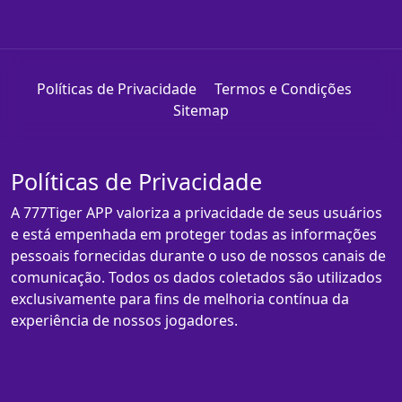
Políticas de Privacidade
Termos e Condições
Sitemap
Políticas de Privacidade
A 777Tiger APP valoriza a privacidade de seus usuários
e está empenhada em proteger todas as informações
pessoais fornecidas durante o uso de nossos canais de
comunicação. Todos os dados coletados são utilizados
exclusivamente para fins de melhoria contínua da
experiência de nossos jogadores.