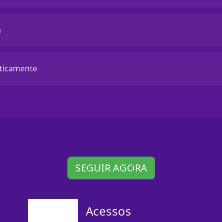
a
aticamente
SEGUIR AGORA
Acessos