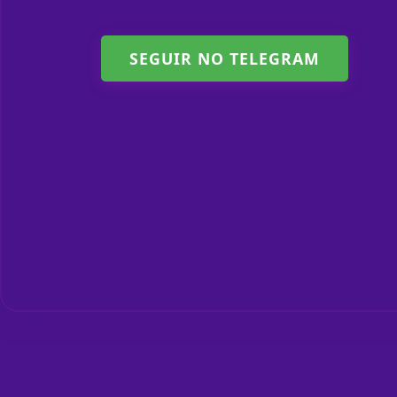
SEGUIR NO TELEGRAM