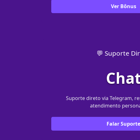
Ver Bônus
💬 Suporte Di
Cha
Suporte direto via Telegram, r
atendimento persona
Falar Suport