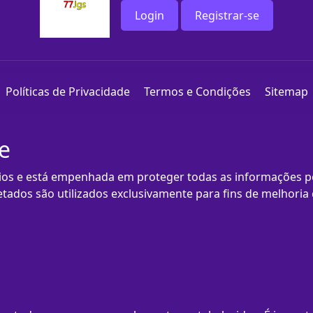
Login
Registrar-se
Políticas de Privacidade
Termos e Condições
Sitemap
de
ários e está empenhada em proteger todas as informações p
tados são utilizados exclusivamente para fins de melhoria