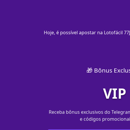
Hoje, é possível apostar na Lotofácil 7
🎁 Bônus Exclu
VIP
Receba bônus exclusivos do Telegra
e códigos promocionai