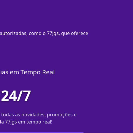
s autorizadas, como o 77Jgs, que oferece
cias em Tempo Real
24/7
e todas as novidades, promoções e
da 77Jgs em tempo real!