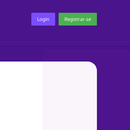
Login
Registrar-se