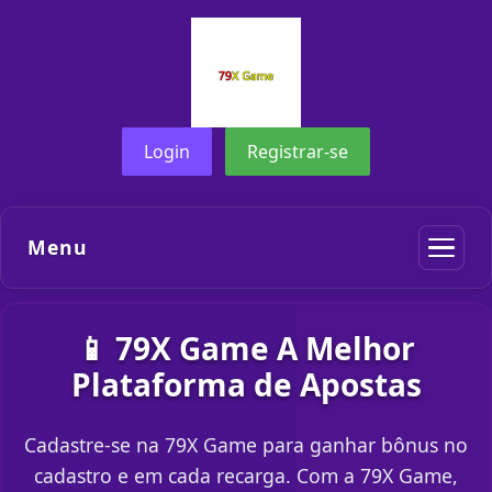
Login
Registrar-se
Menu
📱 79X Game A Melhor
Plataforma de Apostas
Cadastre-se na 79X Game para ganhar bônus no
cadastro e em cada recarga. Com a 79X Game,