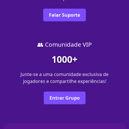
Falar Suporte
👥 Comunidade VIP
1000+
Junte-se a uma comunidade exclusiva de
jogadores e compartilhe experiências!
Entrar Grupo