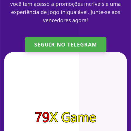
você tem acesso a promoções incríveis e uma
experiência de jogo inigualável. Junte-se aos
vencedores agora!
SEGUIR NO TELEGRAM