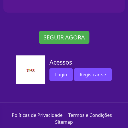
SEGUIR AGORA
Acessos
Login
Registrar-se
Políticas de Privacidade
Termos e Condições
Sitemap