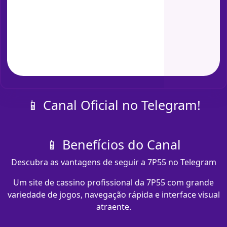
📱 Canal Oficial no Telegram!
📱 Benefícios do Canal
Descubra as vantagens de seguir a 7P55 no Telegram
Um site de cassino profissional da 7P55 com grande
variedade de jogos, navegação rápida e interface visual
atraente.