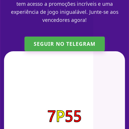
tem acesso a promoções incríveis e uma
experiência de jogo inigualável. Junte-se aos
vencedores agora!
SEGUIR NO TELEGRAM