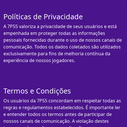
Políticas de Privacidade
A 7P55 valoriza a privacidade de seus usuários e está
empenhada em proteger todas as informações
pessoais fornecidas durante o uso de nossos canais de
comunicação. Todos os dados coletados são utilizados
exclusivamente para fins de melhoria contínua da
experiência de nossos jogadores.
Termos e Condições
Os usuários da 7P55 concordam em respeitar todas as
regras e regulamentos estabelecidos. É importante ler
e entender todos os termos antes de participar de
nossos canais de comunicação. A violação destes