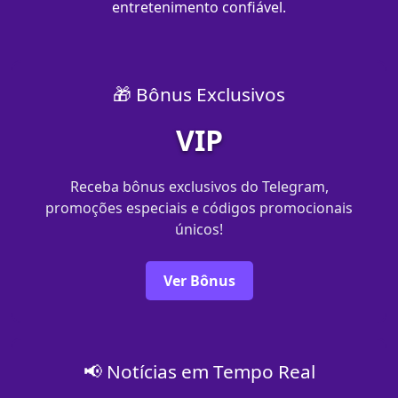
entretenimento confiável.
🎁 Bônus Exclusivos
VIP
Receba bônus exclusivos do Telegram,
promoções especiais e códigos promocionais
únicos!
Ver Bônus
📢 Notícias em Tempo Real