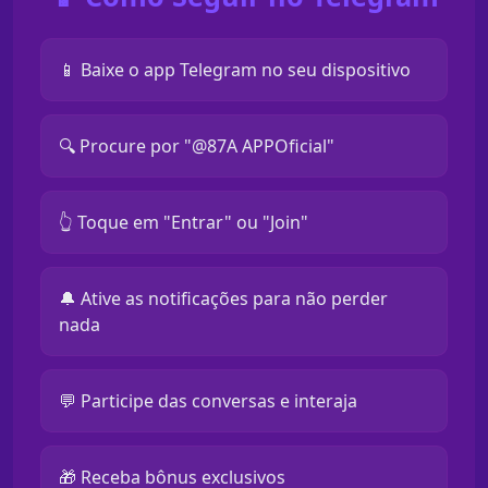
📱 Baixe o app Telegram no seu dispositivo
🔍 Procure por "@87A APPOficial"
👆 Toque em "Entrar" ou "Join"
🔔 Ative as notificações para não perder
nada
💬 Participe das conversas e interaja
🎁 Receba bônus exclusivos