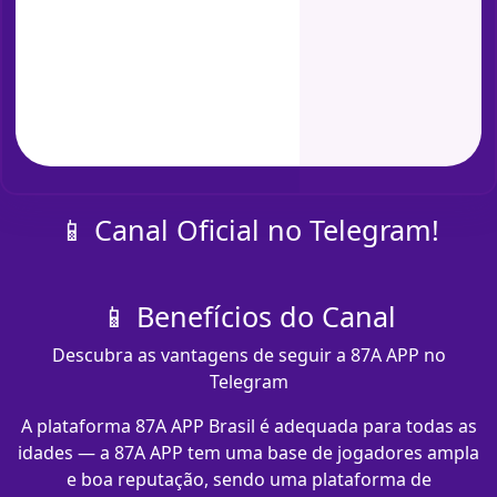
📱 Canal Oficial no Telegram!
📱 Benefícios do Canal
Descubra as vantagens de seguir a 87A APP no
Telegram
A plataforma 87A APP Brasil é adequada para todas as
idades — a 87A APP tem uma base de jogadores ampla
e boa reputação, sendo uma plataforma de