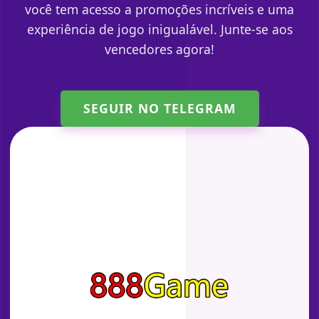
você tem acesso a promoções incríveis e uma
experiência de jogo inigualável. Junte-se aos
vencedores agora!
SEGUIR NO TELEGRAM