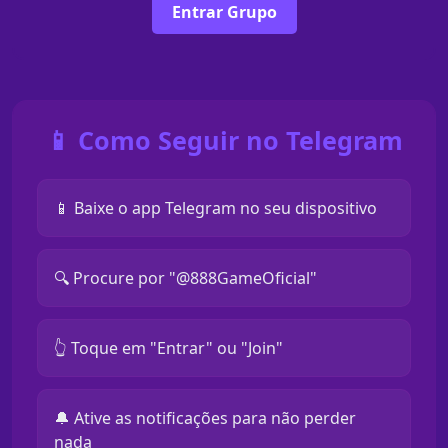
Entrar Grupo
📱 Como Seguir no Telegram
📱 Baixe o app Telegram no seu dispositivo
🔍 Procure por "@888GameOficial"
👆 Toque em "Entrar" ou "Join"
🔔 Ative as notificações para não perder
nada