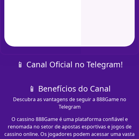
📱 Canal Oficial no Telegram!
📱 Benefícios do Canal
Descubra as vantagens de seguir a 888Game no
Telegram
O cassino 888Game é uma plataforma confiável e
renomada no setor de apostas esportivas e jogos de
cassino online. Os jogadores podem acessar uma vasta