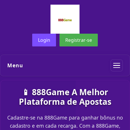
Login
Registrar-se
Menu
📱 888Game A Melhor
Plataforma de Apostas
Cadastre-se na 888Game para ganhar bônus no
cadastro e em cada recarga. Com a 888Game,