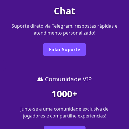
Chat
Suporte direto via Telegram, respostas rápidas e
atendimento personalizado!
Falar Suporte
👥 Comunidade VIP
1000+
Junte-se a uma comunidade exclusiva de
jogadores e compartilhe experiências!