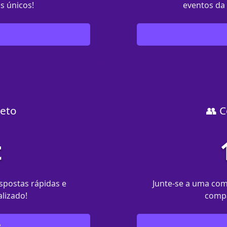
s únicos!
eventos da
reto
👥 
t
espostas rápidas e
Junte-se a uma com
lizado!
compa
e