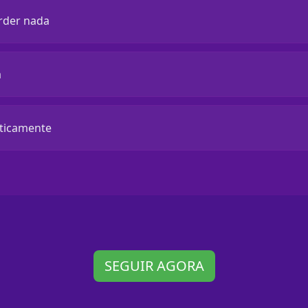
erder nada
a
aticamente
SEGUIR AGORA