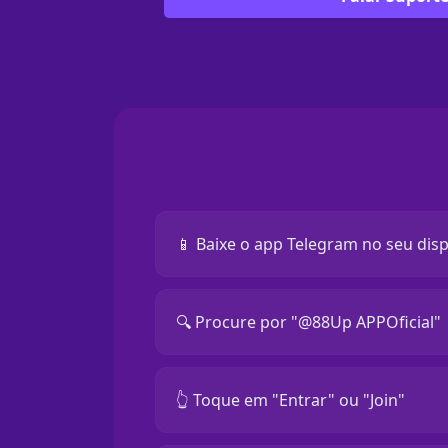
📱 Baixe o app Telegram no seu disp
🔍 Procure por "@88Up APPOficial"
👆 Toque em "Entrar" ou "Join"