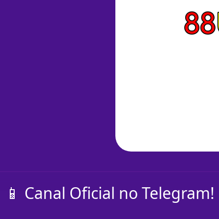
📱 Canal Oficial no Telegram!