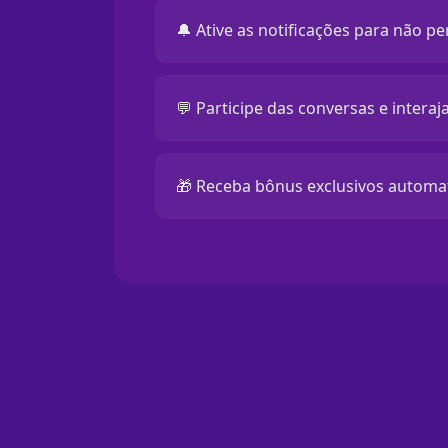
🔔 Ative as notificações para não p
💬 Participe das conversas e interaj
🎁 Receba bônus exclusivos autom