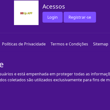
Acessos
Login
Registrar-se
Políticas de Privacidade
Termos e Condições
Sitemap
de
usuários e está empenhada em proteger todas as informaçõ
os coletados são utilizados exclusivamente para fins de m