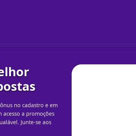
elhor
postas
bônus no cadastro e em
m acesso a promoções
ualável. Junte-se aos