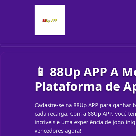
📱 88Up APP A M
Plataforma de A
Cadastre-se na 88Up APP para ganhar 
cada recarga. Com a 88Up APP, você te
incríveis e uma experiência de jogo inig
vencedores agora!