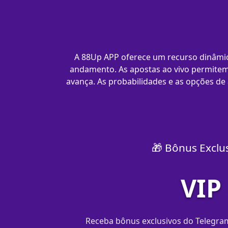
A 88Up APP oferece um recurso dinâmic
andamento. As apostas ao vivo permitem
avança. As probabilidades e as opções d
🎁 Bônus Exclu
VIP
Receba bônus exclusivos do Telegra