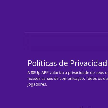
Políticas de Privacida
A 88Up APP valoriza a privacidade de seus 
nossos canais de comunicação. Todos os dad
jogadores.