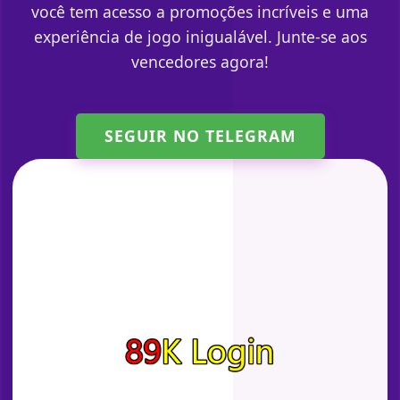
você tem acesso a promoções incríveis e uma
experiência de jogo inigualável. Junte-se aos
vencedores agora!
SEGUIR NO TELEGRAM