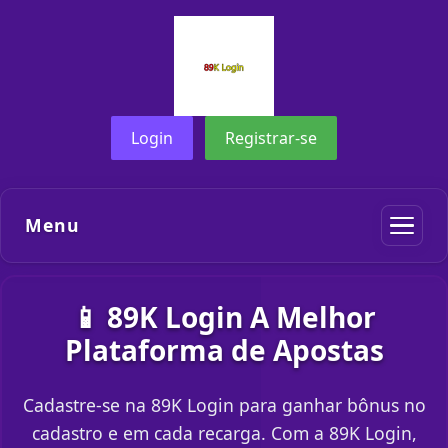
Login
Registrar-se
Menu
📱 89K Login A Melhor
Plataforma de Apostas
Cadastre-se na 89K Login para ganhar bônus no
cadastro e em cada recarga. Com a 89K Login,