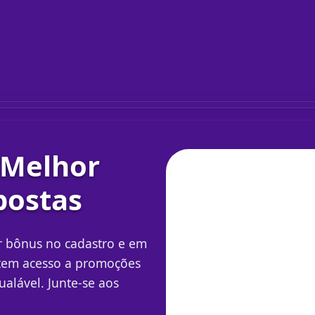
 Melhor
postas
r bônus no cadastro e em
 tem acesso a promoções
ualável. Junte-se aos