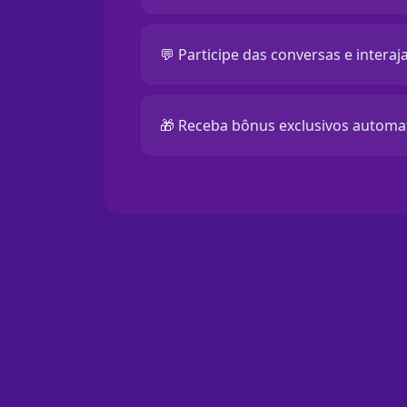
💬 Participe das conversas e interaj
🎁 Receba bônus exclusivos autom