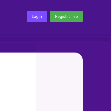
Login
Registrar-se