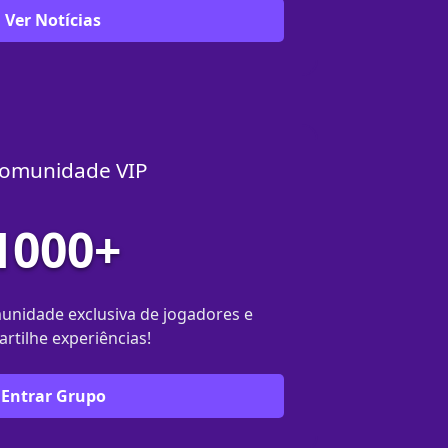
Ver Notícias
Comunidade VIP
1000+
unidade exclusiva de jogadores e
rtilhe experiências!
Entrar Grupo