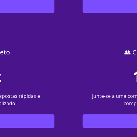
reto
👥 
t
espostas rápidas e
Junte-se a uma com
lizado!
compa
e