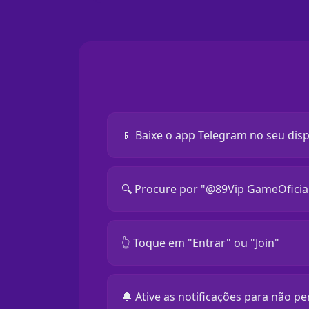
📱 Baixe o app Telegram no seu disp
🔍 Procure por "@89Vip GameOficia
👆 Toque em "Entrar" ou "Join"
🔔 Ative as notificações para não p