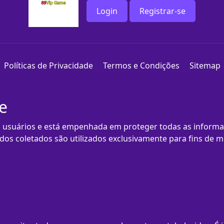
Login
Registrar-se
Políticas de Privacidade
Termos e Condições
Sitemap
de
us usuários e está empenhada em proteger todas as informa
os coletados são utilizados exclusivamente para fins de m