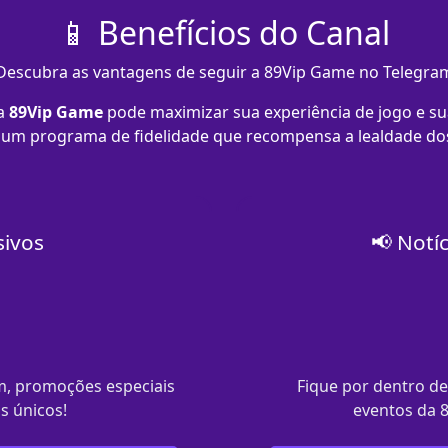
📱 Benefícios do Canal
Descubra as vantagens de seguir a 89Vip Game no Telegra
da
89Vip Game
pode maximizar sua experiência de jogo e su
 um programa de fidelidade que recompensa a lealdade dos
sivos
📢 Notí
m, promoções especiais
Fique por dentro d
s únicos!
eventos da 